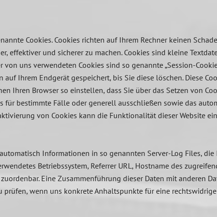
enannte Cookies. Cookies richten auf Ihrem Rechner keinen Schade
r, effektiver und sicherer zu machen. Cookies sind kleine Textda
der von uns verwendeten Cookies sind so genannte „Session-Cooki
n auf Ihrem Endgerät gespeichert, bis Sie diese löschen. Diese Co
n Ihren Browser so einstellen, dass Sie über das Setzen von Coo
s für bestimmte Fälle oder generell ausschließen sowie das aut
aktivierung von Cookies kann die Funktionalität dieser Website ei
 automatisch Informationen in so genannten Server-Log Files, die 
erwendetes Betriebssystem, Referrer URL, Hostname des zugreifend
n zuordenbar. Eine Zusammenführung dieser Daten mit anderen Da
zu prüfen, wenn uns konkrete Anhaltspunkte für eine rechtswidri