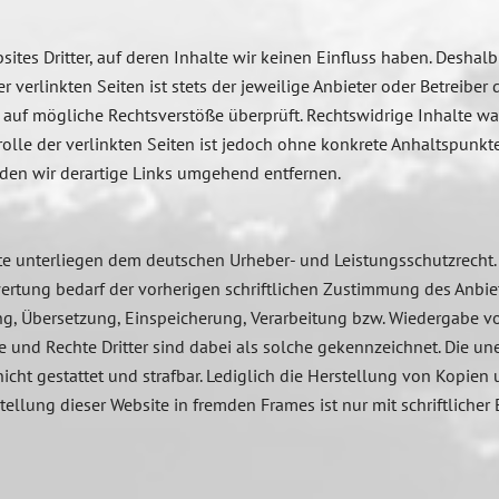
ites Dritter, auf deren Inhalte wir keinen Einfluss haben. Deshal
verlinkten Seiten ist stets der jeweilige Anbieter oder Betreiber d
auf mögliche Rechtsverstöße überprüft. Rechtswidrige Inhalte wa
olle der verlinkten Seiten ist jedoch ohne konkrete Anhaltspunkte
en wir derartige Links umgehend entfernen.
alte unterliegen dem deutschen Urheber- und Leistungsschutzrech
ertung bedarf der vorherigen schriftlichen Zustimmung des Anbiete
ung, Übersetzung, Einspeicherung, Verarbeitung bzw. Wiedergabe 
 und Rechte Dritter sind dabei als solche gekennzeichnet. Die un
 nicht gestattet und strafbar. Lediglich die Herstellung von Kopie
ellung dieser Website in fremden Frames ist nur mit schriftlicher 