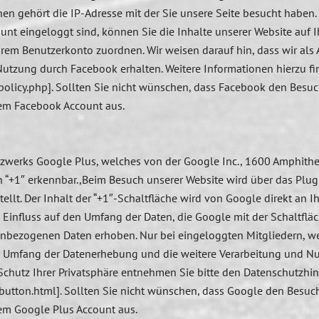
nen gehört die IP-Adresse mit der Sie unsere Seite besucht haben
unt eingeloggt sind, können Sie die Inhalte unserer Website auf 
em Benutzerkonto zuordnen. Wir weisen darauf hin, dass wir als 
Nutzung durch Facebook erhalten. Weitere Informationen hierzu f
policy.php]. Sollten Sie nicht wünschen, dass Facebook den Besu
rem Facebook Account aus.
etzwerks Google Plus, welches von der Google Inc., 1600 Amphith
en “+1″ erkennbar.,Beim Besuch unserer Website wird über das Plu
llt. Der Inhalt der “+1″-Schaltfläche wird von Google direkt an I
Einfluss auf den Umfang der Daten, die Google mit der Schaltflä
nenbezogenen Daten erhoben. Nur bei eingeloggten Mitgliedern, w
d Umfang der Datenerhebung und die weitere Verarbeitung und Nu
chutz Ihrer Privatsphäre entnehmen Sie bitte den Datenschutzhin
button.html]. Sollten Sie nicht wünschen, dass Google den Besuc
rem Google Plus Account aus.